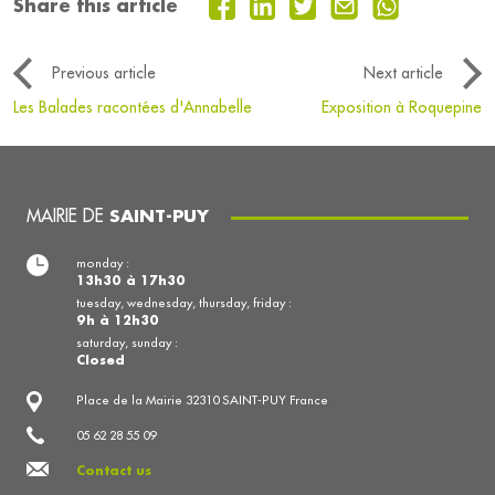
Share this article
Previous article
Next article
Les Balades racontées d'Annabelle
Exposition à Roquepine
MAIRIE DE
SAINT-PUY
monday :
13h30 à 17h30
tuesday, wednesday, thursday, friday :
9h à 12h30
saturday, sunday :
Closed
Place de la Mairie 32310 SAINT-PUY France
05 62 28 55 09
Contact us