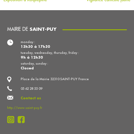
MAIRIE DE
SAINT-PUY
monday :
13h30 à 17h30
tuesday, wednesday, thursday, friday :
9h à 12h30
saturday, sunday :
Closed
Place de la Mairie 32310 SAINT-PUY France
05 62 28 55 09
Contact us
http://www.saint-puy.fr