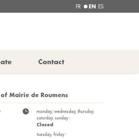
EN
FR
ES
pate
Contact
n of Mairie de Roumens
0
monday, wednesday, thursday,
saturday, sunday :
Closed
tuesday, friday :