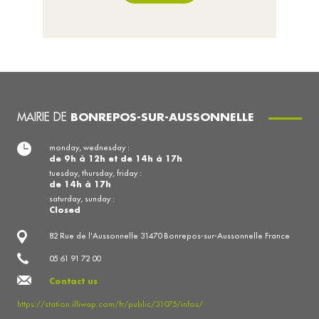
MAIRIE DE
BONREPOS-SUR-AUSSONNELLE
monday, wednesday :
de 9h à 12h et de 14h à 17h
tuesday, thursday, friday :
de 14h à 17h
saturday, sunday :
Closed
82 Rue de l'Aussonnelle 31470 Bonrepos-sur-Aussonnelle France
05 61 91 72 00
Contact us
https://station.illiwap.com/fr/public/31075/infos/