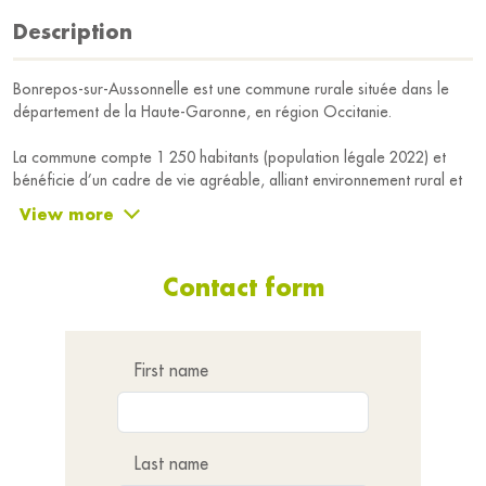
Description
Bonrepos-sur-Aussonnelle est une commune rurale située dans le
département de la Haute-Garonne, en région Occitanie.
La commune compte 1 250 habitants (population légale 2022) et
bénéficie d’un cadre de vie agréable, alliant environnement rural et
proximité avec l’agglomération toulousaine.
View more
Bonrepos-sur-Aussonnelle dispose de plusieurs services et
équipements de proximité, notamment un groupe scolaire, un café
Contact form
associatif, ainsi que la présence de professionnels de santé et de
commerçants participant à la vie locale et au dynamisme du village.
Depuis le 1er janvier 2026, la commune fait partie de la
First name
Communauté d’agglomération du Grand Ouest Toulousain,
renforçant ainsi son intégration au sein d’un territoire en
développement et favorisant de nouvelles perspectives en matière
de services, d’aménagement et de coopération intercommunale.
Last name