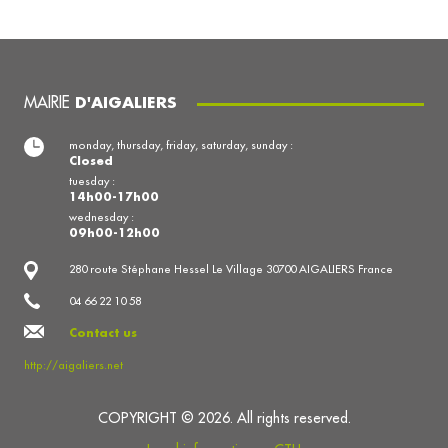
MAIRIE
D'AIGALIERS
monday, thursday, friday, saturday, sunday :
Closed
tuesday :
14h00-17h00
wednesday :
09h00-12h00
280 route Stéphane Hessel Le Village 30700 AIGALIERS France
04 66 22 10 58
Contact us
http://aigaliers.net
COPYRIGHT © 2026. All rights reserved.