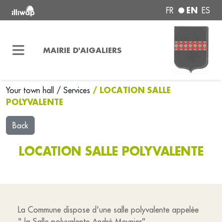
EN
FR
ES
MAIRIE D'AIGALIERS
/ LOCATION SALLE
Your town hall
/
Services
POLYVALENTE
Back
LOCATION SALLE POLYVALENTE
La Commune dispose d'une salle polyvalente appelée
" la Salle polyvalente André Meynier".