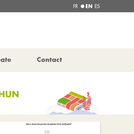
EN
FR
ES
pate
Contact
AHUN