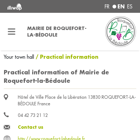
EN
FR
ES
MAIRIE DE ROQUEFORT-
LA-BÉDOULE
/ Practical information
Your town hall
Practical information of Mairie de
Roquefort-la-Bédoule
Hôtel de Ville Place de la Libération 13830 ROQUEFORT-LA-
BÉDOULE France
04 42 73 21 12
Contact us
http://www.roquefort-labedoule.fr