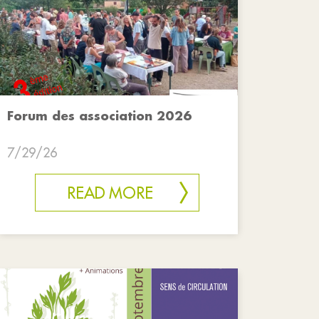
Forum des association 2026
7/29/26
READ MORE