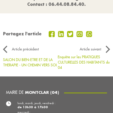
Contact : 06.44.08.84.40.
Partagez l'article
Article précédent
Article suivant
Enquête sur les PRATIQUES
SALON DU BIEN-ETRE ET DE LA
CULTURELLES DES HABITANTS du
THERAPIE - UN CHEMIN VERS SOI.
04
MAIRIE DE
MONTCLAR (04)
lundi, mardi, jeudi, vendredi :
de 13h30 à 17h00
mercredi :