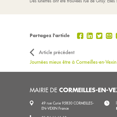
Des lunettes ont été trouvées rue de Grisy. Elles
Partagez l'article
Article précédent
Journées mieux être à Cormeilles-en-Vexin
CORMEILLES-EN-VE
MAIRIE DE
49 rue Curie 95830 CORMEILLES-
EN-VEXIN France