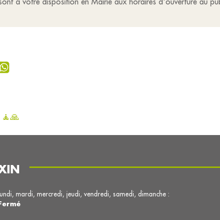
 sont à votre disposition en Mairie aux horaires d'ouverture au pub
 🧘🙏
XIN
lundi, mardi, mercredi, jeudi, vendredi, samedi, dimanche :
Fermé