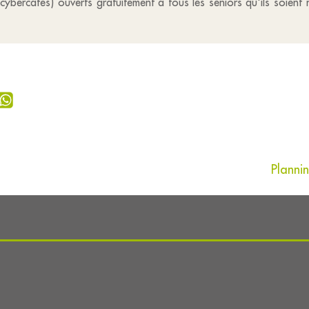
cybercafés) ouverts gratuitement à tous les seniors qu'ils soient 
Planni