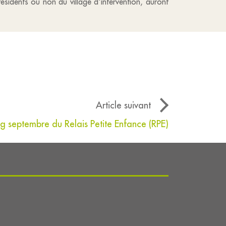
résidents ou non du village d'intervention, auront
Article suivant
ng septembre du Relais Petite Enfance (RPE)