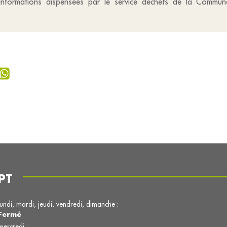
s informations dispensées par le service déchets de la Commu
PT
lundi, mardi, jeudi, vendredi, dimanche :
Fermé
mercredi :