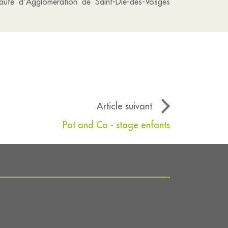
nauté d'Agglomération de Saint-Dié-des-Vosges
Article suivant
Pot and Co - stage enfants