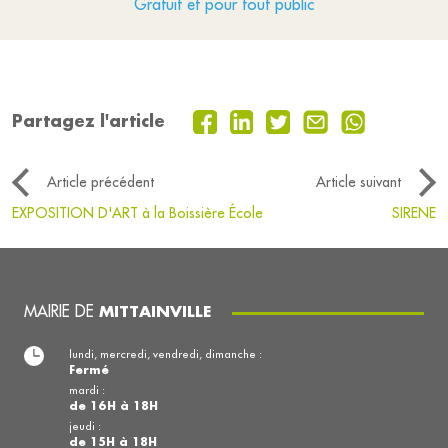
Gratuit et pour tout public
Partagez l'article
Article précédent
Article suivant
EXPOSITION D'ART à la Boissière École
SIRENE
MAIRIE DE
MITTAINVILLE
lundi, mercredi, vendredi, dimanche :
Fermé
mardi :
de 16H à 18H
jeudi :
de 15H à 18H