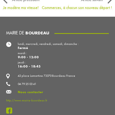
Je modère ma vitesse!
Commerces, à chacun son nouveau départ !
MAIRIE DE
BOURDEAU
lundi, mercredi, vendredi, samedi, dimanche :
Fermé
mardi :
9:00 - 12:00
jeudi :
16:00 - 18:45
42 place Lamartine 73370 Bourdeau France
04 79 25 03 41
Nous contacter
http://www.mairie-bourdeau.fr