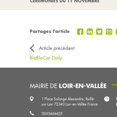
CÉRÉMONIES DU 11 NOVEMBRE
Partagez l'article
Article précédent
BlaBlaCar Daily
LOIR-EN-VALLÉE
MAIRIE DE
1 Place Solange Alexandre, Ruillé-
sur-Loir 72340 Loir-en-Vallée France
0243444425