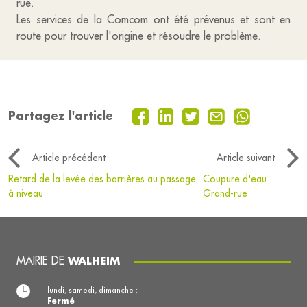
rue.
Les services de la Comcom ont été prévenus et sont en
route pour trouver l'origine et résoudre le problème.
Partagez l'article
Article précédent
Article suivant
Retard de la levée des barrières au passage
Coupure d'eau
à niveau
Grand-rue
MAIRIE DE
WALHEIM
lundi, samedi, dimanche :
Fermé