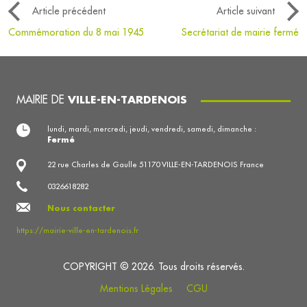
Article précédent
Article suivant
Commémoration du 8 mai 1945
Secrétariat de mairie fermé
MAIRIE DE
VILLE-EN-TARDENOIS
lundi, mardi, mercredi, jeudi, vendredi, samedi, dimanche :
Fermé
22 rue Charles de Gaulle 51170 VILLE-EN-TARDENOIS France
0326618282
Nous contacter
https://mairie-ville-en-tardenois.fr
COPYRIGHT © 2026. Tous droits réservés.
Mentions Légales
CGU