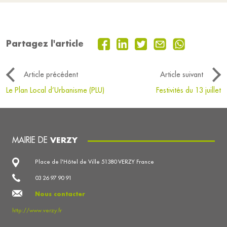
Partagez l'article
Article précédent
Article suivant
Le Plan Local d’Urbanisme (PLU)
Festivités du 13 juillet
MAIRIE DE
VERZY
Place de l'Hôtel de Ville 51380 VERZY France
03 26 97 90 91
Nous contacter
http://www.verzy.fr