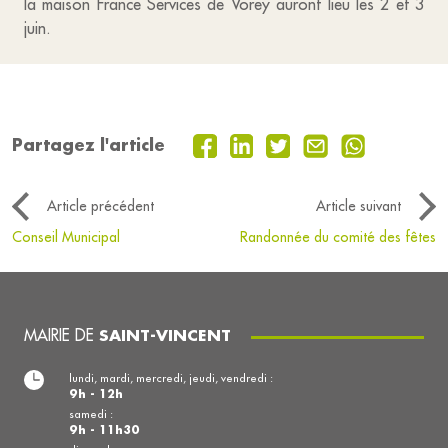
la maison France Services de Vorey auront lieu les 2 et 3
juin.
Partagez l'article
Article précédent
Article suivant
Conseil Municipal
Randonnée du comité des fêtes
MAIRIE DE
SAINT-VINCENT
lundi, mardi, mercredi, jeudi, vendredi :
9h - 12h
samedi :
9h - 11h30