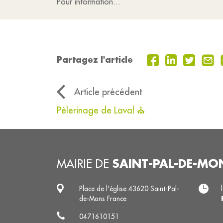
Pour information...
Partagez l'article
Article précédent
Pèlerinage de Laval ⛪
SAINT-PAL-DE-MO
MAIRIE DE
Place de l'église 43620 Saint-Pal-
de-Mons France
0471610151