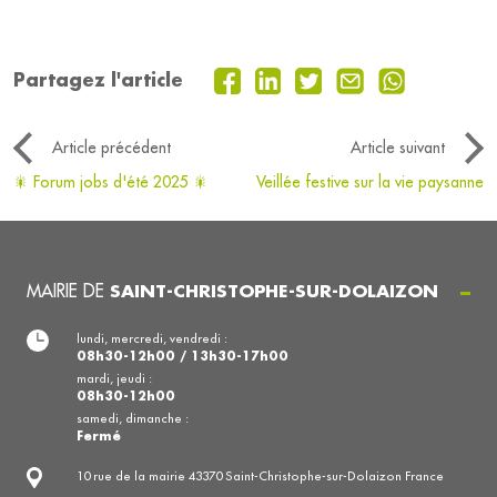
Partagez l'article
Article précédent
Article suivant
🎇 Forum jobs d'été 2025 🎇
Veillée festive sur la vie paysanne
MAIRIE DE
SAINT-CHRISTOPHE-SUR-DOLAIZON
lundi, mercredi, vendredi :
08h30-12h00 / 13h30-17h00
mardi, jeudi :
08h30-12h00
samedi, dimanche :
Fermé
10 rue de la mairie 43370 Saint-Christophe-sur-Dolaizon France