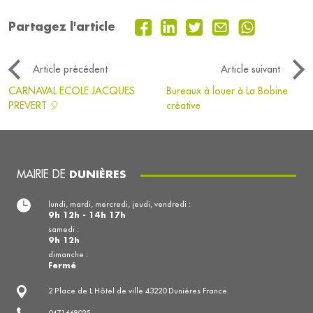
Partagez l'article
Article précédent
Article suivant
CARNAVAL ECOLE JACQUES
Bureaux à louer à La Bobine
PREVERT 🎈
créative
MAIRIE DE
DUNIÈRES
lundi, mardi, mercredi, jeudi, vendredi :
9h 12h - 14h 17h
samedi :
9h 12h
dimanche :
Fermé
2 Place de L Hôtel de ville 43220 Dunières France