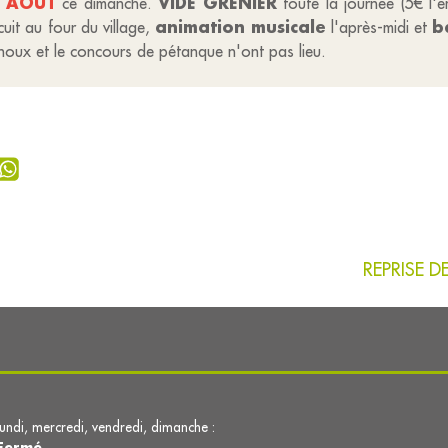
5 AOUT
VIDE GRENIER
ce dimanche.
toute la journée (5€ l'e
animation musicale
ba
uit au four du village,
l'après-midi et
 choux et le concours de pétanque n'ont pas lieu.
REPRISE 
lundi, mercredi, vendredi, dimanche :
Fermé