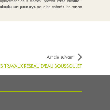
mplacement de 5 mètres- prévoir carte identité -
lade en poneys
pour les enfants. En raison
Article suivant
DES TRAVAUX RESEAU D'EAU BOUSSOULET