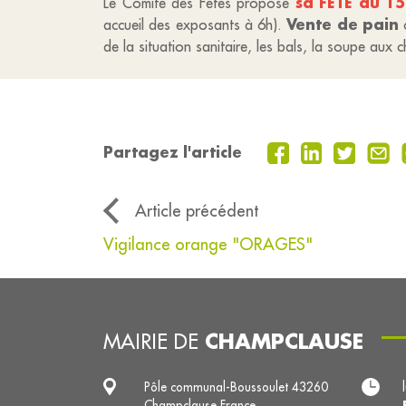
sa FETE du 1
Le Comité des Fêtes propose
Vente de pain
accueil des exposants à 6h).
c
de la situation sanitaire, les bals, la soupe aux
Partagez l'article
Article précédent
Vigilance orange "ORAGES"
CHAMPCLAUSE
MAIRIE DE
Pôle communal-Boussoulet 43260
Champclause France