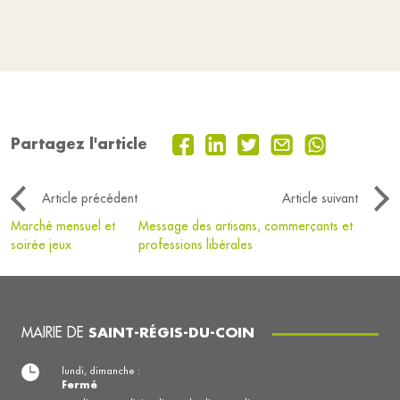
Partagez l'article
Article précédent
Article suivant
Marché mensuel et
Message des artisans, commerçants et
soirée jeux
professions libérales
MAIRIE DE
SAINT-RÉGIS-DU-COIN
lundi, dimanche :
Fermé