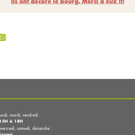
Ils ont décoré le bourg. Merci à eux !!!
lundi, mardi, vendredi :
15H à 18H
mercredi, samedi, dimanche :
Fermé