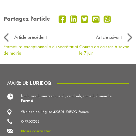
Partagez l'article
Article précédent
Article suivant
Fermeture exceptionnelle du secrétariat
Course de caisses à savon
de mairie
le 7 juin
MAIRIE DE
LURIECQ
lundi, mardi, mercredi, jeudi, vendredi, samedi, dimanche :
Fermé
98 place de l'église 42380 LURIECQ France
0477500533
Nous contacter