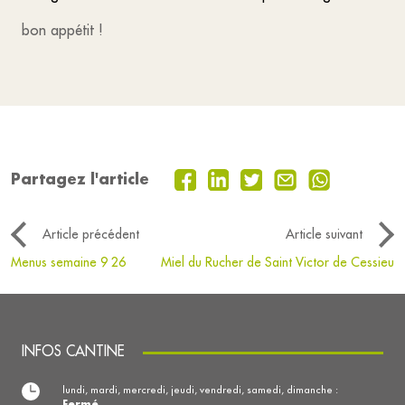
bon appétit !
Partagez l'article
Article précédent
Article suivant
Menus semaine 9 26
Miel du Rucher de Saint Victor de Cessieu
INFOS CANTINE
lundi, mardi, mercredi, jeudi, vendredi, samedi, dimanche :
Fermé