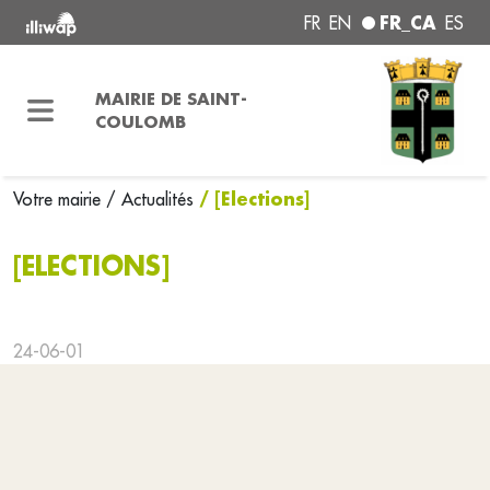
FR_CA
FR
EN
ES
MAIRIE DE SAINT-
COULOMB
/ [Elections]
Votre mairie
/ Actualités
[ELECTIONS]
24-06-01