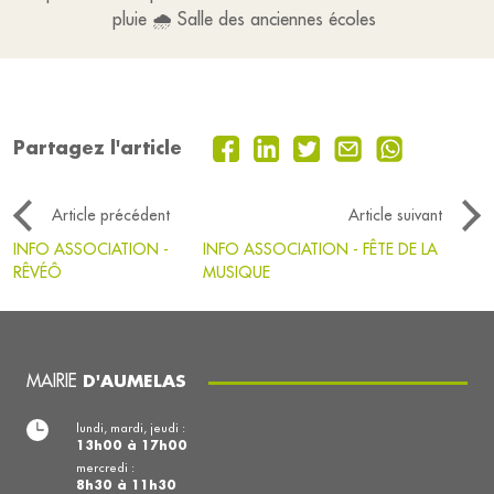
pluie 🌧️ Salle des anciennes écoles
Partagez l'article
Article précédent
Article suivant
INFO ASSOCIATION -
INFO ASSOCIATION - FÊTE DE LA
RÊVÉÔ
MUSIQUE
MAIRIE
D'AUMELAS
lundi, mardi, jeudi :
13h00 à 17h00
mercredi :
8h30 à 11h30