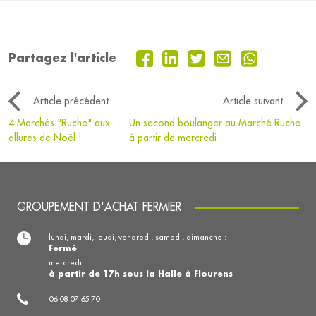
Partagez l'article
Article précédent
Article suivant
4 Marchés "Ruche" aux
Un second boulanger au Marché Ruche
allures de Noël !
à partir de mercredi
GROUPEMENT D'ACHAT FERMIER
lundi, mardi, jeudi, vendredi, samedi, dimanche :
Fermé
mercredi :
à partir de 17h sous la Halle à Flourens
06 08 07 65 70