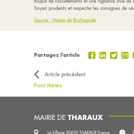
Risque de ruissellements et une vigilance crue de
Soyez prudents et respecter les consignes de sé
Source : Mairie de Rochegude
Partagez l'article
Article précédent
Point Météo
THARAUX
MAIRIE DE
Le Village 30430 THARAUX France