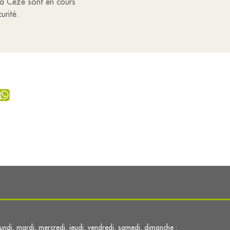
 la Cèze sont en cours
curité.
lundi, mardi, mercredi, jeudi, vendredi, samedi, dimanche :