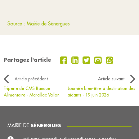
Source : Mairie de Sénergues
Partagez l'article
Article précédent
Article suivant
Friperie de CMS Banque
Journée bien-être à destination des
Alimentaire - Marcillac Vallon
aidants - 19 juin 2026
MAIRIE DE
SÉNERGUES
lundi, mardi, mercredi, jeudi, vendredi, samedi, dimanche :