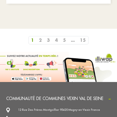
1
2
3
4
5
…
15
COMMUNAUTÉ DE COMMUNES VEXIN VAL DE SEINE
12 Rue Des Frères Montgolfier 95420 Magny-en-Vexin France