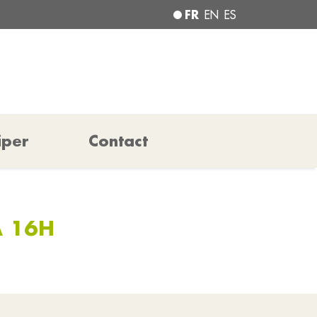
FR
EN
ES
iper
Contact
À 16H