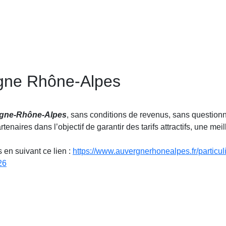
rgne Rhône-Alpes
rgne-Rhône-Alpes
, sans conditions de revenus, sans questionna
enaires dans l’objectif de garantir des tarifs attractifs, une mei
 en suivant ce lien :
https://www.auvergnerhonealpes.fr/particu
26