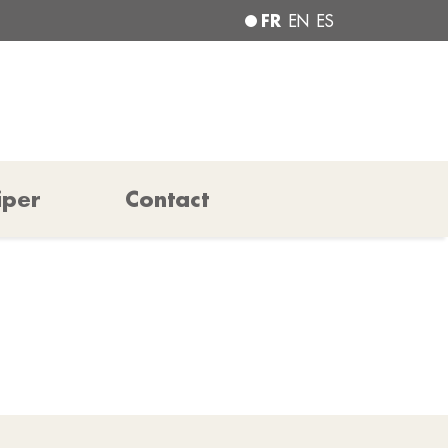
FR
EN
ES
iper
Contact