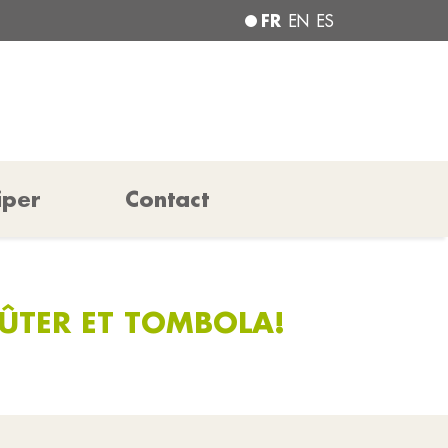
FR
EN
ES
iper
Contact
OÛTER ET TOMBOLA!