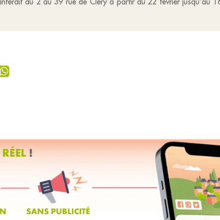
nterdit du 2 au 39 rue de Cléry à partir du 22 février jusqu'au 1