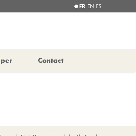
FR
EN
ES
iper
Contact