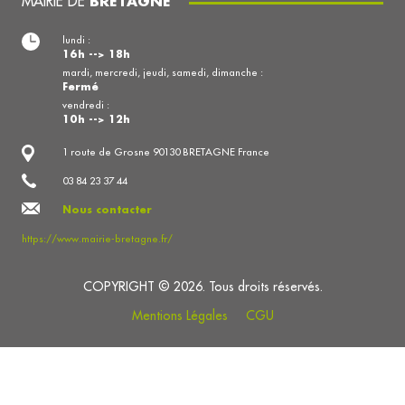
MAIRIE DE
BRETAGNE
lundi :
16h --> 18h
mardi, mercredi, jeudi, samedi, dimanche :
Fermé
vendredi :
10h --> 12h
1 route de Grosne 90130 BRETAGNE France
03 84 23 37 44
Nous contacter
https://www.mairie-bretagne.fr/
COPYRIGHT © 2026. Tous droits réservés.
Mentions Légales
CGU