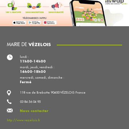
MAIRIE DE
VÉZELOIS
lundi :
11h00-14h00
mardi, jeudi, vendredi :
16h00-18h00
mercredi, samedi, dimanche :
Fermé
118 rue de Brebotte 90400 VÉZELOIS France
03 84 56 04 95
Nous contacter
http://www.vezelois.fr