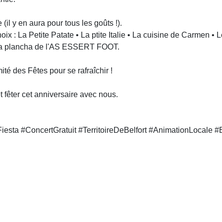
 (il y en aura pour tous les goûts !).
ix : La Petite Patate • La ptite Italie • La cuisine de Carmen • 
• La plancha de l'AS ESSERT FOOT.
té des Fêtes pour se rafraîchir !
 fêter cet anniversaire avec nous.
iesta #ConcertGratuit #TerritoireDeBelfort #AnimationLocale 