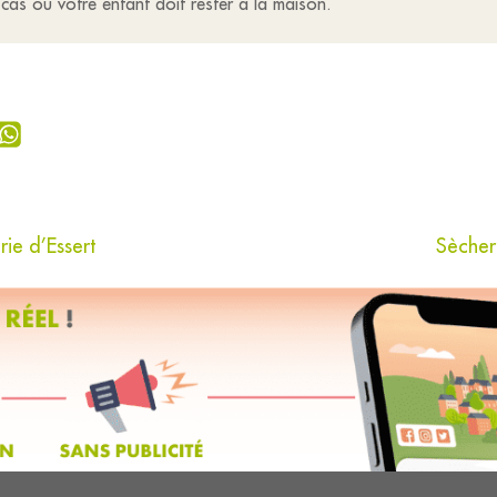
cas où votre enfant doit rester à la maison.
rie d’Essert
Sècher