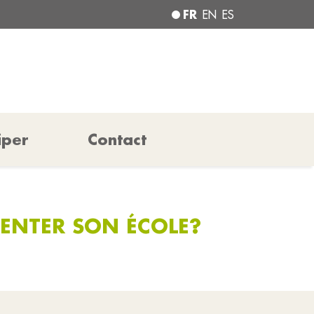
FR
EN
ES
iper
Contact
UENTER SON ÉCOLE?