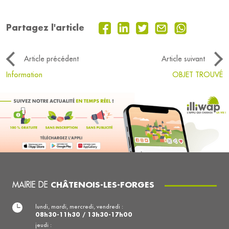
Partagez l'article
Article précédent
Article suivant
Information
OBJET TROUVÉ
MAIRIE DE
CHÂTENOIS-LES-FORGES
lundi, mardi, mercredi, vendredi :
08h30-11h30 / 13h30-17h00
jeudi :