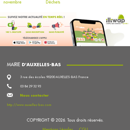
novembre
Déchets
MAIRIE
D'AUXELLES-BAS
3 rue des écoles 90200 AUXELLES-BAS France
03 84 29 32 93
Nous contacter
http://www.auxelles-bas.com
COPYRIGHT © 2026. Tous droits réservés.
Mentions Légales
CGU