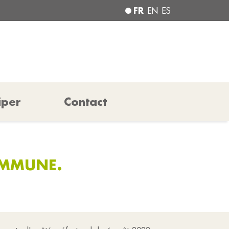
FR
EN
ES
iper
Contact
OMMUNE.