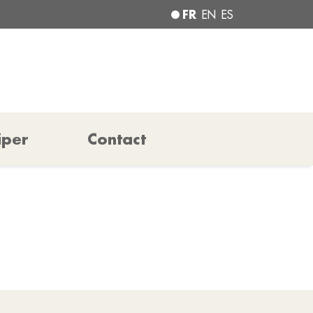
FR
EN
ES
iper
Contact