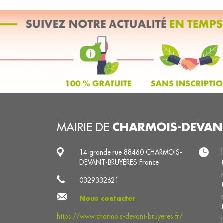
CHARMOIS-DEVAN
MAIRIE DE
14 grande rue 88460 CHARMOIS-
DEVANT-BRUYÈRES France
0329332621
Nous contacter
https://www.charmois-devant-bruyeres.fr/