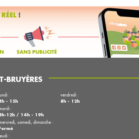
T-BRUYÈRES
lundi :
vendredi :
8h - 15h
8h - 12h
mardi :
8h-12h / 14h - 19h
mercredi, samedi, dimanche :
Fermé
jeudi :