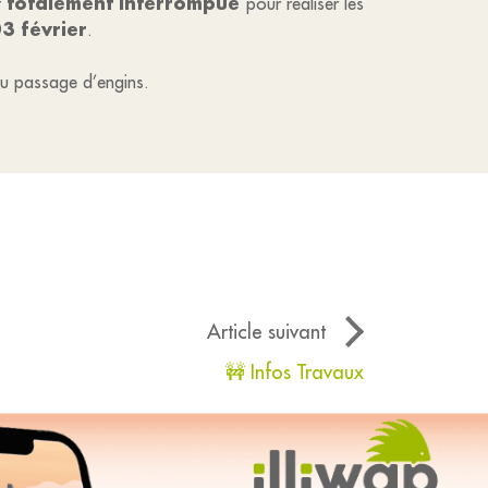
totalement interrompue
t
pour réaliser les
3 février
.
 du passage d’engins.
Article suivant
🚧 Infos Travaux