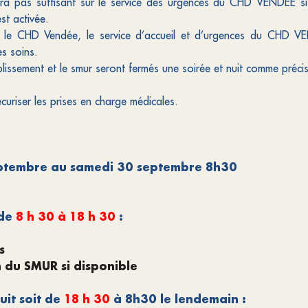
e sera pas suffisant sur le service des urgences du CHD VENDEE s
st activée.
ar le CHD Vendée, le service d’accueil et d’urgences du CHD V
s soins.
blissement et le smur seront fermés une soirée et nuit comme préci
uriser les prises en charge médicales.
ptembre au samedi 30 septembre 8h30
 de
8
h 30 à 18 h 30
:
s
n du SMUR si disponible
uit soit de
18 h 30
à 8h30 le lendemain :