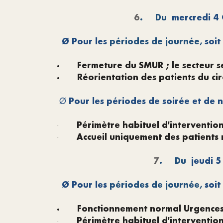
6
.
Du
mercredi 4 
Ø
Pour les
périodes de journée,
soit
·
Fermeture du SMUR ; le secteur s
·
Réorientation des patients du cir
Pour les périodes de soirée et de n
Ø
Périmètre habituel d'interventio
·
Accueil uniquement des patients r
·
7
.
Du
jeudi 5
Ø
Pour les
périodes de journée,
soit
·
Fonctionnement normal Urgence
Périmètre habituel d'interventio
·