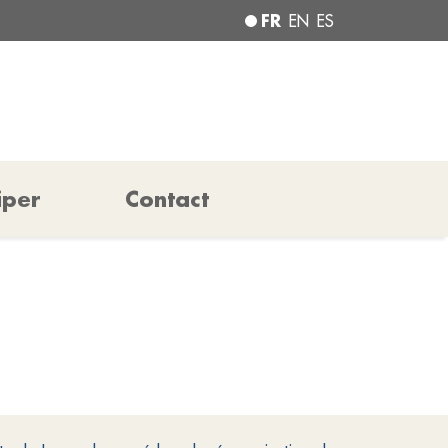
FR
EN
ES
iper
Contact