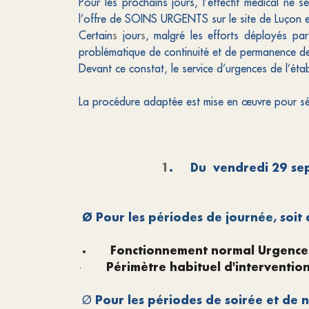
Pour les prochains jours, l’effectif médical n
l’offre de SOINS URGENTS sur le site de Luçon e
Certain
s
jour
s
, malgré les efforts déployés p
problématique de continuité et de permanence de
Devant ce constat, le service d’urgences de l’éta
La procédure adaptée est mise en œuvre pour séc
1
.
Du
vendredi 29 se
Ø
Pour les
périodes de journée,
soit
·
Fonctionnement normal Urgence
Périmètre habituel d'interventio
·
Pour les périodes de soirée et de n
Ø