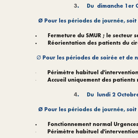
3
.
Du
dimanche 1er O
Ø
Pour les
périodes de journée,
soit
·
Fermeture du SMUR ; le secteur s
·
Réorientation des patients du cir
Pour les périodes de soirée et de n
Ø
Périmètre habituel d'interventio
·
Accueil uniquement des patients r
·
4
.
Du
lundi 2 Octobr
Ø
Pour les
périodes de journée,
soit
·
Fonctionnement normal Urgence
Périmètre habituel d'interventio
·