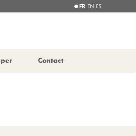
FR
EN
ES
iper
Contact